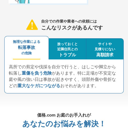
自分での作業や業者への依頼には
こんなリスクがあるんです
無理な作業による
放っておくと
サイトや
転落事故
近隣住民との
見積りにない
の危険
トラブル
高額請求
高所での剪定や伐採を自分で行うと、はしごや脚立から
転落し
重傷を負う危険
があります。特に足場が不安定な
庭や風の強い日は事故が起きやすく、頭部外傷や骨折な
どの
重大なケガにつながる
おそれがあります。
樹木を放置すると枝葉が隣家に伸びたり、落ち葉やにおいが
サイト上では安い料金を表示をしているにも関わらず、実際
原因で
には
高額な追加料金
苦情が発生することがあります
があり、それを作業後請求してくる業者
。境界線を越えた樹木
は法的トラブルに発展することもあり、
が存在します。
強引に家に入る押し買い行為
近隣関係の悪化を招
をされたという
価格.com お庭のお手入れが
く
被害もあり、注意が必要です。
おそれがあります。
あなたのお悩みを解決！