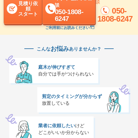
談
見積り依
談
頼
050-
050-1808-
スタート
1808-6247
6247
ご利用前にお読みください
お悩み
こんな
ありませんか？
庭木が伸びすぎて
自分では手がつけられない
剪定のタイミングが分からず
放置している
業者に依頼したい
けど
どこがいいか分からない