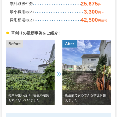
25,675
累計取扱件数
件
3,300
最小費用
(税込)
円～
42,500
費用相場
(税込)
円前後
草刈りの最新事例をご紹介！
Before
After
雑草が生い茂り、害虫や湿気
衛生的で安心できる環境を整
も気になっていました
えました