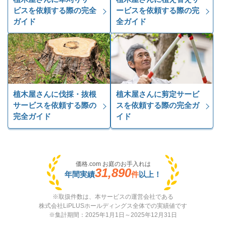
ビスを依頼する際の完全
ービスを依頼する際の完
ガイド
全ガイド
植木屋さんに伐採・抜根
植木屋さんに剪定サービ
サービスを依頼する際の
スを依頼する際の完全ガ
完全ガイド
イド
価格.com お庭のお手入れは
31,890
年間実績
件
以上！
※取扱件数は、本サービスの運営会社である
株式会社LiPLUSホールディングス全体での実績値です
※集計期間：2025年1月1日～2025年12月31日