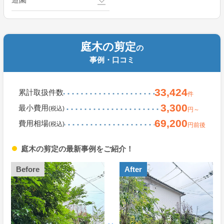
庭木の剪定
の
事例・口コミ
33,424
累計取扱件数
件
3,300
最小費用
(税込)
円～
69,200
費用相場
(税込)
円前後
庭木の剪定の最新事例をご紹介！
Before
After