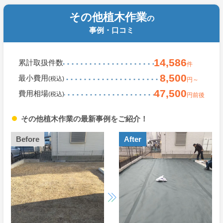
その他植木作業
の
事例・口コミ
14,586
累計取扱件数
件
8,500
最小費用
(税込)
円～
47,500
費用相場
(税込)
円前後
その他植木作業の最新事例をご紹介！
Before
After