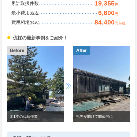
19,355
累計取扱件数
件
6,600
最小費用
(税込)
円～
84,400
費用相場
(税込)
円前後
伐採の最新事例をご紹介！
Before
After
木1本の伐採作業
視界が開けて開放的に