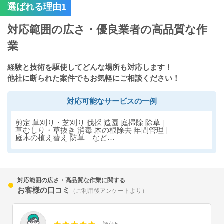
選ばれる理由1
対応範囲の広さ・優良業者の高品質な作
業
経験と技術を駆使してどんな場所も対応します！
他社に断られた案件でもお気軽にご相談ください！
対応可能なサービスの一例
剪定
草刈り・芝刈り
伐採
造園
庭掃除
除草
草むしり・草抜き
消毒
木の根除去
年間管理
庭木の植え替え
防草 など…
対応範囲の広さ・高品質な作業に関する
お客様の口コミ
（ご利用後アンケートより）