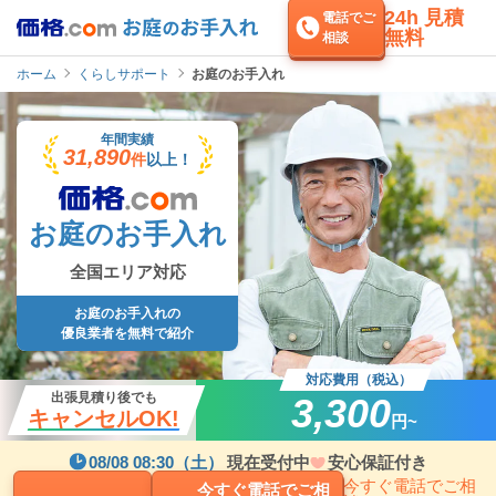
24h 見積
電話でご
無料
相談
ホーム
くらしサポート
お庭のお手入れ
年間実績
31,890
件
以上！
お庭のお手入れ
全国エリア対応
お庭のお手入れの
優良業者を無料で紹介
対応費用（税込）
出張見積り後でも
3,300
キャンセルOK!
円~
08/08 08:30（土）
現在受付中
安心保証付き
今すぐ電話でご相
今すぐ電話でご相