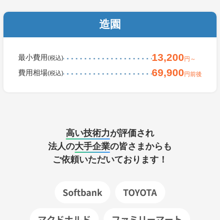
造園
13,200
最小費用
(税込)
円～
69,900
費用相場
(税込)
円前後
高い技術力
が評価され
法人の
大手企業
の皆さまからも
ご依頼いただいております！