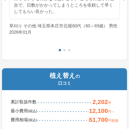
合で、日数がかかってしまうところを依頼して早く
してもらい良かった。
草刈り その他 埼玉県本庄市北堀
60代（60～69歳） 男性
2026年01月
植え替え
の
口コミ
2,202
累計取扱件数
件
12,100
最小費用
(税込)
円～
51,700
費用相場
(税込)
円前後