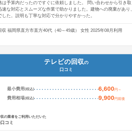
格は予算内だったのですぐに依頼しました。 問い合わせから引き取
迅速な対応とスムーズな作業で助かりました。建物への廃棄があり
でした。説明も丁寧な対応で分かりやすかった。
回収 福岡県直方市直方
40代（40～49歳） 女性 2025年08月利用
テレビの回収
の
口コミ
6,600
最小費用
(税込)
円～
9,900
費用相場
(税込)
円前後
回収の業者をご利用いただいた
の口コミ