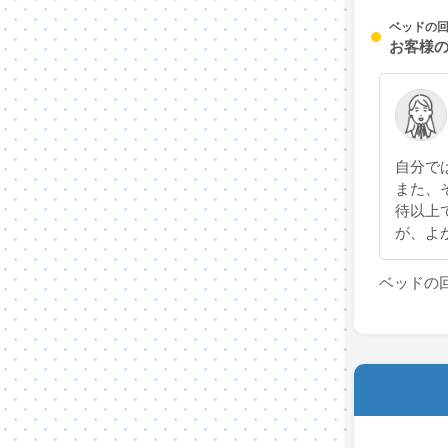
ベッドの
お客様
自分で
また、
待以上
が、よ
ベッドの