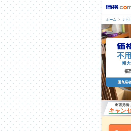
ホーム
くら
不
粗大
福
優良業
出張見積
キャンセ