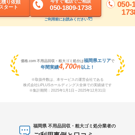
今すぐ電話でご相談
見積り依頼
050-
050-1809-1738
スタート
173
ご利用前にお読みください
福岡県エリア
価格.com 不用品回収・粗大ゴミ処分は
で
4,700
年間実績
件
以上！
※取扱件数は、本サービスの運営会社である
株式会社LiPLUSホールディングス全体での実績値です
※集計期間：2025年1月1日～2025年12月31日
福岡県 不用品回収・粗大ゴミ処分業者の