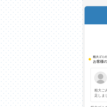
粗大ゴミ
お客様
粗大ご
足しま