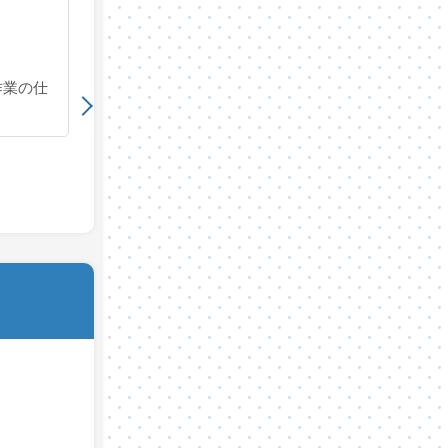
評価5
作業の仕
テレビの回収をお願いしました。時間も正確
やく対応してもらえて満足しました。サービ
家電量販店さんの半額だった。
テレビの回収 福岡県福岡市早良区
50代（50～59