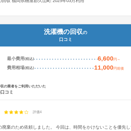
の回収 福岡県糟屋郡久山町
2025年03月利用
洗濯機の回収
の
口コミ
6,600
最小費用
(税込)
円～
11,000
費用相場
(税込)
円前後
回収の業者をご利用いただいた
の口コミ
評価4
の廃棄のため依頼しました。 今回は、時間をかけないことを優先し