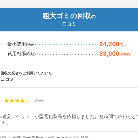
粗大ゴミの回収
の
口コミ
24,200
最小費用
(税込)
円～
33,000
費用相場
(税込)
円前後
の回収の業者をご利用いただいた
の口コミ
評価4
み処分、ベット、小型電化製品を依頼しました。短時間で終わりと
した。