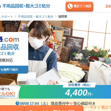
2
電話でご相談
しサポート
不用品回収・粗大ゴミ処分
福岡県
用品回収
ゴミ処分
岡県対応
者を無料で紹介
回収費用（税込）
り後でも
4,400
ルOK!
円~
08/08 17:04（土）
現在受付中
安心保証付き
今すぐ電話