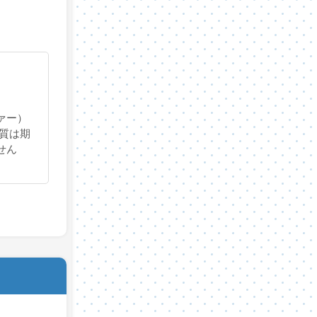
ァー）
質は期
せん