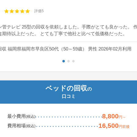
評価5
ン管テレビ 25型の回収を依頼しました。手際がとても良かった。 
は期待以上だった。 とても丁寧で他社と比べて低価格だった。
回収 福岡県福岡市早良区
50代（50～59歳） 男性 2026年02月利用
ベッドの回収
の
口コミ
8,800
最小費用
(税込)
円～
16,500
費用相場
(税込)
円前後